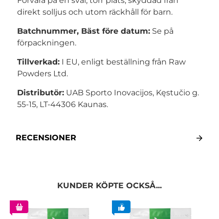
Förvara på en sval, torr plats, skyddad från
direkt solljus och utom räckhåll för barn.
Batchnummer, Bäst före datum:
Se på
förpackningen.
Tillverkad:
I EU, enligt beställning från Raw
Powders Ltd.
Distributör:
UAB Sporto Inovacijos, Kęstučio g.
55-15, LT-44306 Kaunas.
RECENSIONER
KUNDER KÖPTE OCKSÅ...