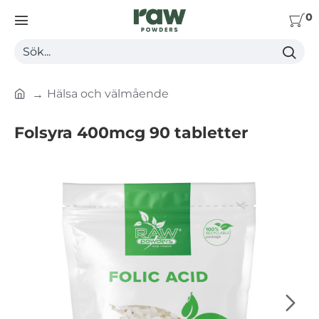
0
Sök...
Hälsa och välmående
h
o
Folsyra 400mcg 90 tabletter
m
e