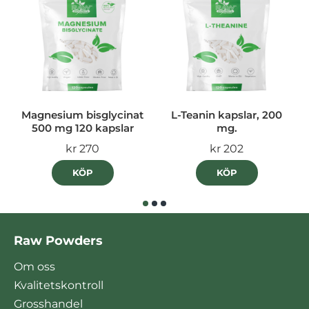
Magnesium bisglycinat
L-Teanin kapslar, 200
500 mg 120 kapslar
mg.
kr 270
kr 202
KÖP
KÖP
Raw Powders
Om oss
Kvalitetskontroll
Grosshandel