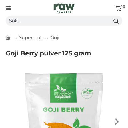
0
Sök...
Supermat
Goji
h
o
Goji Berry pulver 125 gram
m
e