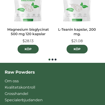
Magnesium bisglycinat
L-Teanin kapslar, 200
500 mg 120 kapslar
mg.
$28.13
$21.08
KÖP
KÖP
Raw Powders
Om oss
Kvalitetskontroll
Grosshandel
Specialerbjudanden