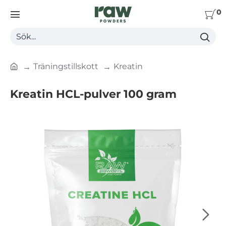
0
Sök...
Träningstillskott
Kreatin
h
o
Kreatin HCL-pulver 100 gram
m
e